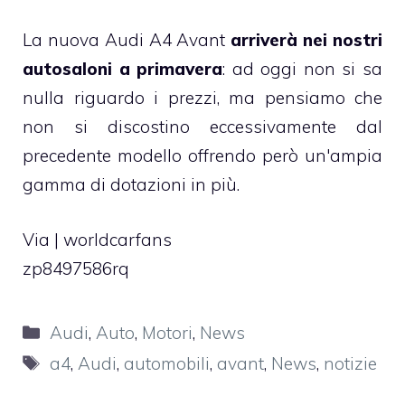
La nuova Audi A4 Avant
arriverà nei nostri
autosaloni a primavera
: ad oggi non si sa
nulla riguardo i prezzi, ma pensiamo che
non si discostino eccessivamente dal
precedente modello offrendo però un'ampia
gamma di dotazioni in più.
Via |
worldcarfans
zp8497586rq
Categorie
Audi
,
Auto
,
Motori
,
News
Tag
a4
,
Audi
,
automobili
,
avant
,
News
,
notizie