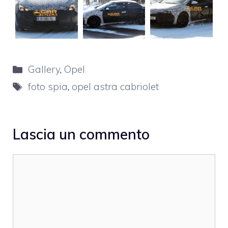
Categorie
Gallery
,
Opel
Tag
foto spia
,
opel astra cabriolet
Lascia un commento
Commento