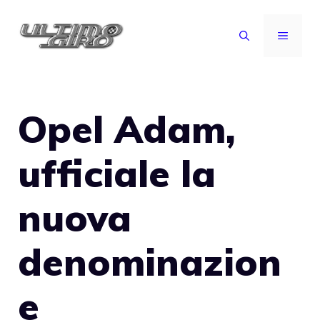
Vai
al
MENU
contenuto
Opel Adam,
ufficiale la
nuova
denominazion
e