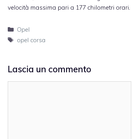
velocità massima pari a 177 chilometri orari.
Categorie
Opel
Tag
opel corsa
Lascia un commento
Commento