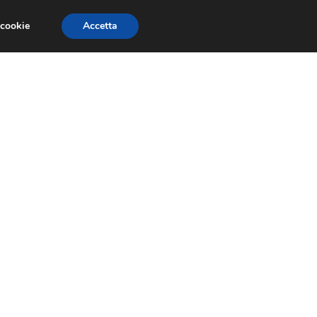
 cookie
Accetta
RMULA 1
EVENTI E FIERE
GINEVRA 2013