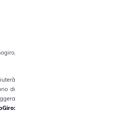
ogiro,
iuterà
rio di
eggera
oGiro: