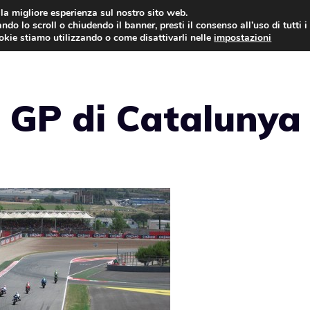
i la migliore esperienza sul nostro sito web.
ndo lo scroll o chiudendo il banner, presti il consenso all’uso di tutti i
AUTO NEWS
FO
ookie stiamo utilizzando o come disattivarli nelle
impostazioni
il GP di Catalunya