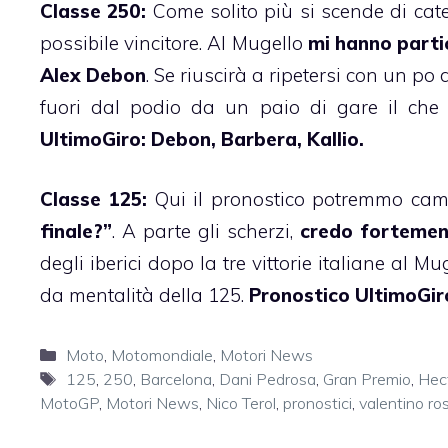
Classe 250:
Come solito più si scende di cate
possibile vincitore. Al Mugello
mi hanno parti
Alex Debon
. Se riuscirà a ripetersi con un po 
fuori dal podio da un paio di gare il che
UltimoGiro: Debon, Barbera, Kallio.
Classe 125:
Qui il pronostico potremmo cam
finale?”
. A parte gli scherzi,
credo fortemen
degli iberici dopo la tre vittorie italiane al 
da mentalità della 125.
Pronostico UltimoGiro
Categorie
Moto
,
Motomondiale
,
Motori News
Tag
125
,
250
,
Barcelona
,
Dani Pedrosa
,
Gran Premio
,
Hec
MotoGP
,
Motori News
,
Nico Terol
,
pronostici
,
valentino ros