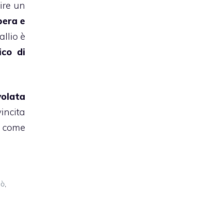
ire un
bera e
allio è
ico di
volata
vincita
co come
lò
,