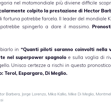
goria nel motomondiale più diviene difficile scopr
colarmente colpito la prestazione di Hector Bar
di fortuna potrebbe farcela. Il leader del mondiale K
 potrebbe spingerlo a dare il massimo.
Pronost
biarlo in
“Quanti piloti saranno coinvolti nella 
te nel superpower spagnolo
e sulla voglia di ri
Mugello. Unisco certezze a rischi in questo pronosti
: Terol, Espargaro, Di Meglio.
tor Barbera
,
Jorge Lorenzo
,
Mika Kallio
,
Mike Di Meglio
,
Montme
si