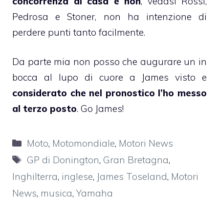
concorrenza di casa e non
, vedasi Rossi,
Pedrosa e Stoner, non ha intenzione di
perdere punti tanto facilmente.
Da parte mia non posso che augurare un in
bocca al lupo di cuore a James visto e
considerato che nel pronostico l’ho messo
al terzo posto
. Go James!
Categorie
Moto
,
Motomondiale
,
Motori News
Tag
GP di Donington
,
Gran Bretagna
,
Inghilterra
,
inglese
,
James Toseland
,
Motori
News
,
musica
,
Yamaha