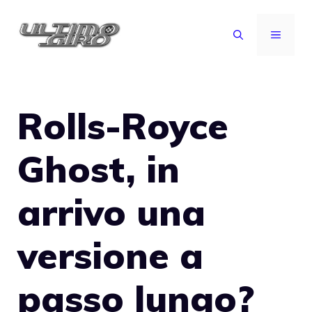
Vai
al
MENU
contenuto
Rolls-Royce
Ghost, in
arrivo una
versione a
passo lungo?