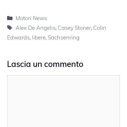
Categorie
Motori News
Tag
Alex De Angelis
,
Casey Stoner
,
Colin
Edwards
,
libere
,
Sachsenring
Lascia un commento
Commento