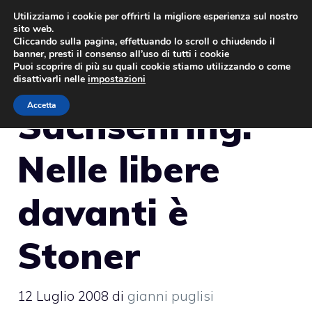
Vai
Utilizziamo i cookie per offrirti la migliore esperienza sul nostro
sito web.
al
MENU
Cliccando sulla pagina, effettuando lo scroll o chiudendo il
contenuto
banner, presti il consenso all’uso di tutti i cookie
Puoi scoprire di più su quali cookie stiamo utilizzando o come
disattivarli nelle
impostazioni
Accetta
Sachsenring:
Nelle libere
davanti è
Stoner
12 Luglio 2008
di
gianni puglisi