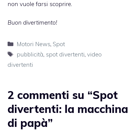
non vuole farsi scoprire.
Buon divertimento!
Categorie
Motori News
,
Spot
Tag
pubblicità
,
spot divertenti
,
video
divertenti
2 commenti su “Spot
divertenti: la macchina
di papà”