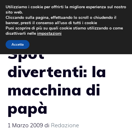
Vai
Utilizziamo i cookie per offrirti la migliore esperienza sul nostro
sito web.
al
MENU
Cliccando sulla pagina, effettuando lo scroll o chiudendo il
contenuto
banner, presti il consenso all’uso di tutti i cookie
Puoi scoprire di più su quali cookie stiamo utilizzando o come
disattivarli nelle
impostazioni
Accetta
Spot
divertenti: la
macchina di
papà
1 Marzo 2009
di
Redazione