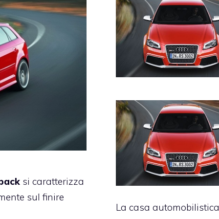
back
si caratterizza
mente sul finire
La casa automobilistic