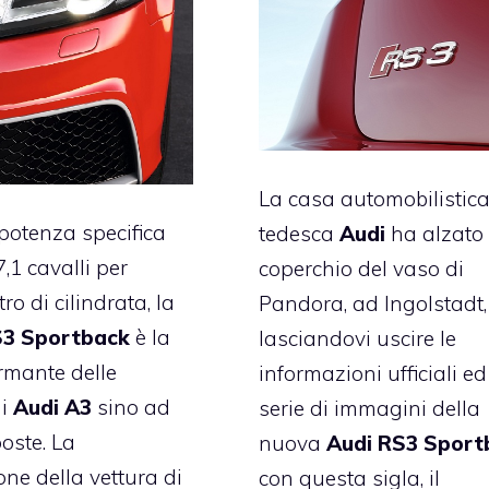
La casa automobilistic
otenza specifica
tedesca
Audi
ha alzato 
,1 cavalli per
coperchio del vaso di
tro di cilindrata, la
Pandora, ad Ingolstadt,
3 Sportback
è la
lasciandovi uscire le
rmante delle
informazioni ufficiali e
di
Audi A3
sino ad
serie di immagini della
oste. La
nuova
Audi RS3 Sport
one della vettura di
con questa sigla, il