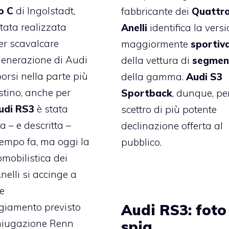
o C
di Ingolstadt,
fabbricante dei
Quattr
 stata realizzata
Anelli
identifica la vers
er scavalcare
maggiormente
sportiv
 generazione di Audi
della vettura di
segmen
porsi nella parte più
della gamma.
Audi S3
istino, anche per
Sportback
, dunque, pe
udi RS3
è stata
scettro di più potente
a – e descritta –
declinazione offerta al
empo fa, ma oggi la
pubblico.
mobilistica dei
nelli si accinge a
re
Audi RS3: foto
giamento previsto
oniugazione Renn
spia