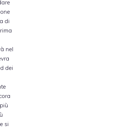
dare
ione
a di
prima
rà nel
evra
nd dei
nte
cora
 più
iù
e si