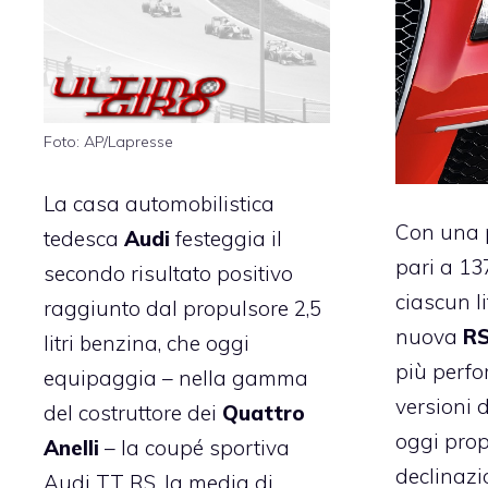
Foto: AP/Lapresse
La casa automobilistica
Con una p
tedesca
Audi
festeggia il
pari a 137
secondo risultato positivo
ciascun li
raggiunto dal propulsore 2,5
nuova
RS
litri benzina, che oggi
più perfo
equipaggia – nella gamma
versioni 
del costruttore dei
Quattro
oggi prop
Anelli
– la coupé sportiva
declinazi
Audi TT RS, la media di