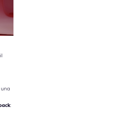
a
il
d una
back
: