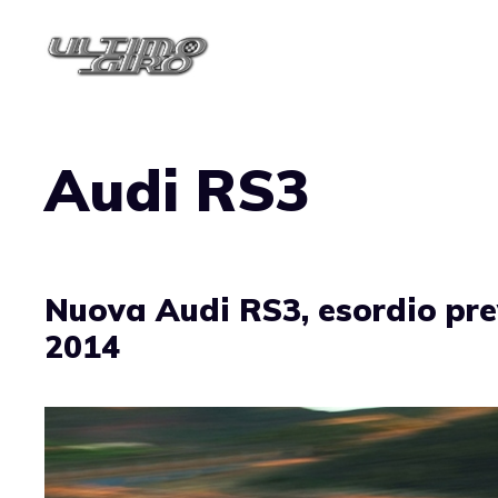
Vai
al
contenuto
Audi RS3
Nuova Audi RS3, esordio prev
2014