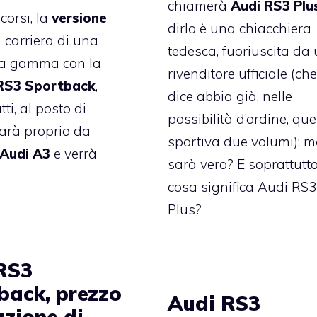
chiamerà
Audi RS3 Plu
corsi, la
versione
dirlo è una chiacchiera
a carriera di una
tedesca, fuoriuscita da
 la gamma con la
rivenditore ufficiale (che
RS3 Sportback
,
dice abbia già, nelle
ti, al posto di
possibilità d’ordine, qu
farà proprio da
sportiva due volumi): 
Audi A3
e verrà
sarà vero? E soprattutto
cosa significa Audi RS3
Plus?
RS3
back, prezzo
Audi RS3
azione di