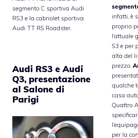
segment
segmento C sportiva Audi
infatti, è
RS3 e la cabriolet sportiva
proprio p
Audi TT RS Roadster.
l’attuale
S3 e per 
alta del l
prezzo.
A
Audi RS3 e Audi
presentat
Q3, presentazione
qualche t
al Salone di
casa auto
Parigi
Quattro A
specifica
l’equipag
per la c