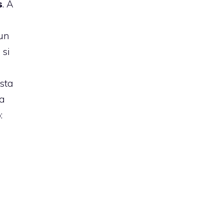
s
. A
 un
 si
esta
ma
: