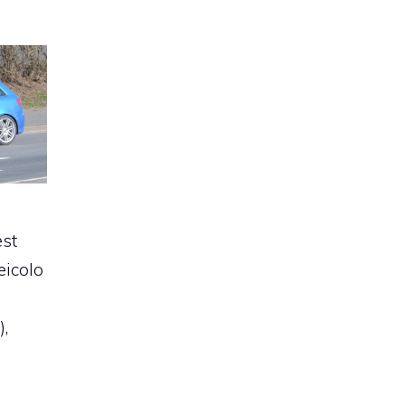
est
eicolo
,