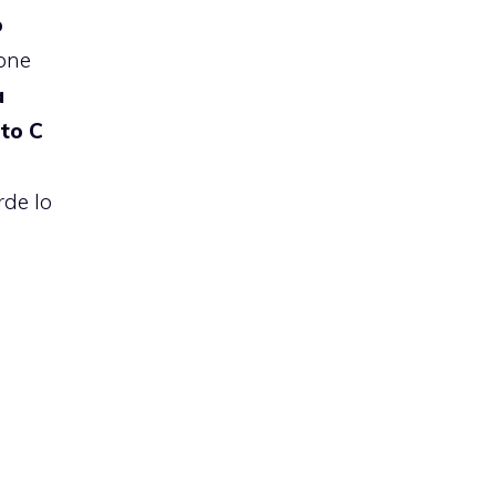
o
ione
a
to C
rde lo