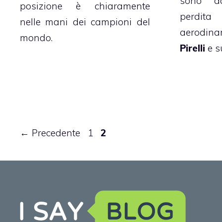
sono da
posizione è chiaramente
perdi
nelle mani dei campioni del
aerodina
mondo.
Pirelli
e su
Pagina
Pagina
←
Precedente
1
2