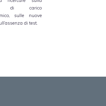
 ricercare sulla
ta di carico
mico, sulle nuove
ll’assenza di test.