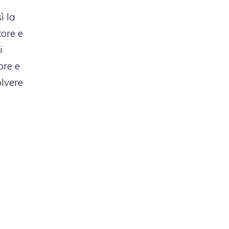
ì la
ore e
i
ore e
olvere