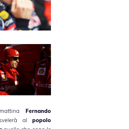
mattina
Fernando
velerà al
popolo