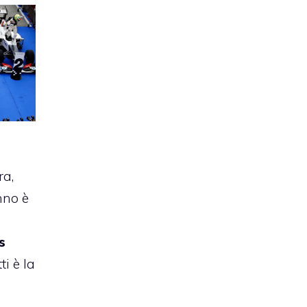
ra,
nno è
s
ti è la