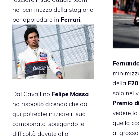
nel ben mezzo della stagione
per approdare in
Ferrari
.
Fernando
minimizza
della
F20
solo nel 
Dal Cavallino
Felipe Massa
Premio d
ha risposto dicendo che da
vedere l
qui potrebbe iniziare il suo
quella cos
campionato, spiegando le
al grosso 
difficoltà dovute alla