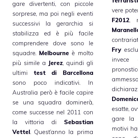
ferrarist
gare divertenti, con piccole
vere pote
sorprese, ma poi negli eventi
F2012
, 
successivi la gerarchia si
Maranell
stabilizza ed è più facile
contraria
comprendere dove sono le
Fry
esclu
squadre.
Melbourne
è molto
invec
più simile a
Jerez
, quindi gli
pronosti
ultimi
test di Barcellona
ammess
sono poco indicativi. In
dichiar
Australia però è facile capire
Domenica
se una squadra dominerà,
esatte, o
come successe nel 2011 con
gare l
la vittoria di
Sebastian
motivi h
Vettel
. Quest’anno la prima