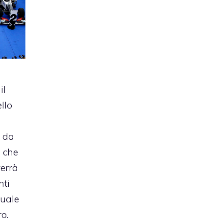
il
llo
 da
e che
verrà
nti
guale
ro.