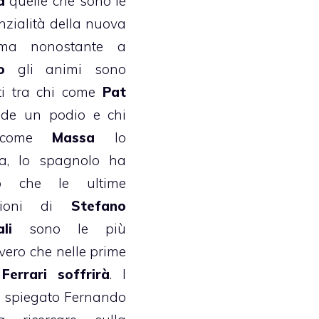
a
quelle che sono le
nzialità della nuova
ma nonostante a
o
gli animi sono
ti tra chi come
Pat
de un podio e chi
e come
Massa
lo
ca, lo spagnolo ha
o che le ultime
azioni di
Stefano
li
sono le più
vvero che nelle prime
a
Ferrari soffrirà
. I
a spiegato Fernando