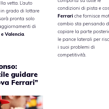
comporta su tutte le
la vetta. L’auto
condizioni di pista e cos
in grado di lottare
Ferrari
che fornisce mot
 sarà pronta solo
cambio sta pensando d
aggiornamenti di
copiare la parte posteri
 e Valencia
.
le pance laterali per ris
i suoi problemi di
competitività.
onso:
cile guidare
va Ferrari”