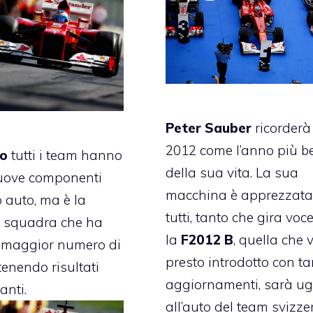
Peter Sauber
ricorderà 
2012 come l’anno più be
o
tutti i team hanno
della sua vita. La sua
nuove componenti
macchina è apprezzata
o auto, ma è la
tutti, tanto che gira voc
 squadra che ha
la
F2012 B
, quella che 
l maggior numero di
presto introdotto con ta
tenendo risultati
aggiornamenti, sarà u
anti.
all’auto del team svizze