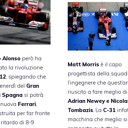
 Alonso
però ha
Matt Morris
è il capo
to la rivoluzione
progettista della squad
12
, spiegando che
l’ingegnere che quest’a
venerdì del
Gran
riuscito a fare meglio di
i Spagna
si potrà
Adrian Newey e Nicola
a nuova
Ferrari
,
Tombazis
. La
C-31
infat
truita per far fronte
macchina che meglio si
ritardo di 8-9