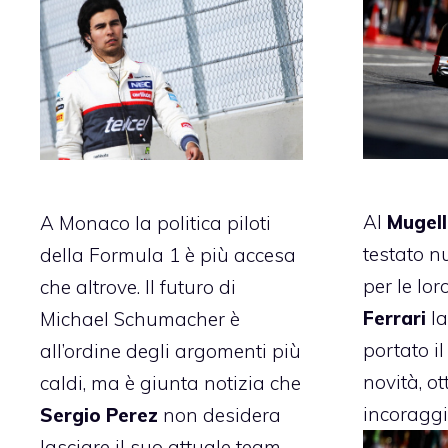
Al
Mugell
A Monaco la politica piloti
testato 
della Formula 1 è più accesa
per le lor
che altrove. Il futuro di
Ferrari
la
Michael Schumacher
è
portato i
all’ordine degli argomenti più
novità, ot
caldi, ma è giunta notizia che
incoraggi
Sergio Perez
non desidera
lasciare il suo attuale team