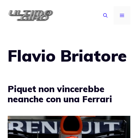
Vai
al
MENU
contenuto
Flavio Briatore
Piquet non vincerebbe
neanche con una Ferrari