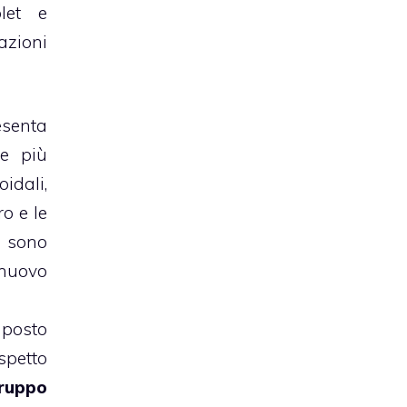
let e
azioni
esenta
e più
oidali,
ro e le
 sono
nuovo
posto
spetto
ruppo