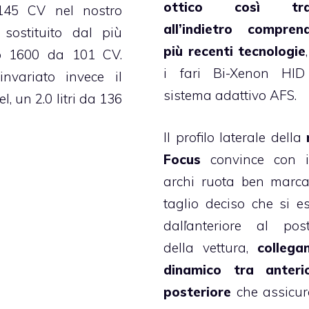
ottico così tras
 145 CV nel nostro
all’indietro compren
sostituito dal più
più recenti tecnologie
lo 1600 da 101 CV.
i fari Bi-Xenon HID
nvariato invece il
sistema adattivo AFS.
l, un 2.0 litri da 136
Il profilo laterale della
Focus
convince con i
archi ruota ben marcat
taglio deciso che si e
dalľanteriore al post
della vettura,
collega
dinamico tra anteri
posteriore
che assicur