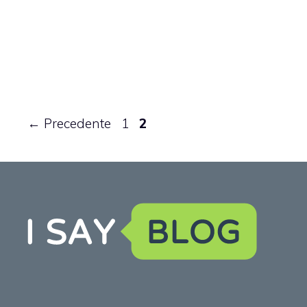
Pagina
Pagina
←
Precedente
1
2