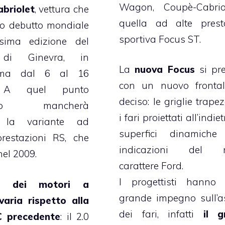
Wagon, Coupè-Cabrio
briolet
, vettura che
quella ad alte prest
uo debutto mondiale
sportiva Focus ST.
sima edizione del
 di Ginevra, in
La
nuova Focus
si pr
mma dal 6 al 16
con un nuovo frontal
 A quel punto
deciso: le griglie trapez
pello mancherà
i fari proiettati all’indiet
o la variante ad
superfici dinamiche
prestazioni RS, che
indicazioni del 
nel 2009.
carattere Ford.
I progettisti hanno 
ta dei motori a
grande impegno sull’a
varia rispetto alla
dei fari, infatti
il g
C precedente
: il 2.0