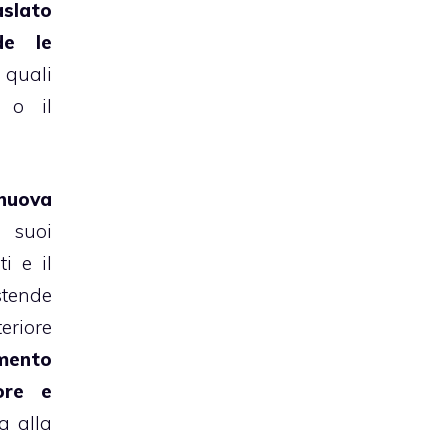
lato
de le
, quali
 o il
nuova
 suoi
i e il
stende
eriore
mento
ore e
a alla