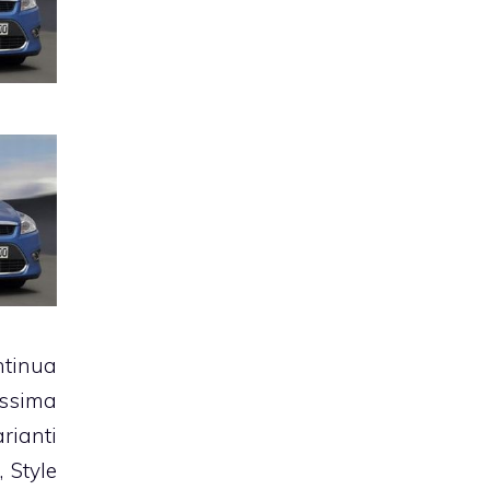
tinua
ssima
ianti
, Style