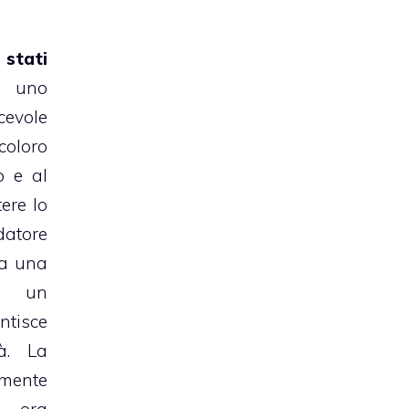
stati
e uno
cevole
 coloro
o e al
tere lo
idatore
ta una
on un
ntisce
tà. La
amente
è ora