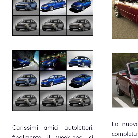
La nuov
Carissimi amici autolettori,
comple
finalmente il week-end si