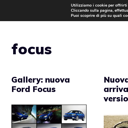
Vai
Utilizziamo i cookie per offrirt
Cliccando sulla pagina, effettua
al
Puoi scoprire di più su quali c
contenuto
focus
Gallery: nuova
Nuova
Ford Focus
arriv
versi