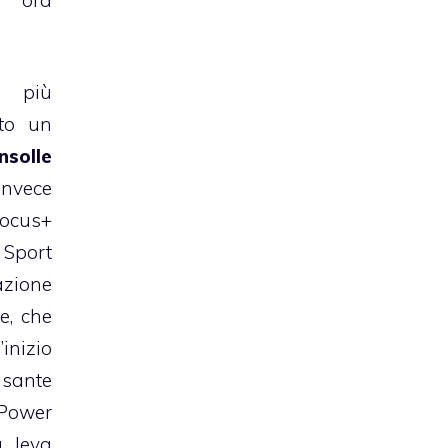
i più
sto un
nsolle
vece
Focus+
 Sport
zione
e, che
inizio
sante
Power
a leva