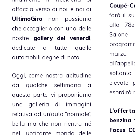
Coupé-Ca
affaccia verso di noi, e noi di
farà il s
UltimoGiro
non possiamo
alla 78e
che accoglierlo con una delle
Salone
nostre
gallery del venerdì
,
progra
dedicate a tutte quelle
marzo.
automobili degne di nota.
all’ap
soltant
Oggi, come nostra abitudine
elevate 
da qualche settimana a
esordirà 
questa parte, vi proponiamo
una galleria di immagini
L’offer
relativa ad un’auto “normale”,
benzina 
bella ma che non rientra né
Focus C
nel luccicante mondo delle