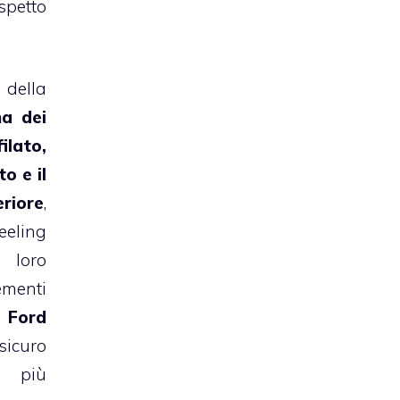
spetto
 della
a dei
ilato,
o e il
iore
,
eeling
 loro
menti
 Ford
sicuro
 più