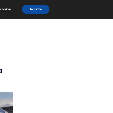
 cookie
Accetta
RMULA 1
EVENTI E FIERE
GINEVRA 2013
a