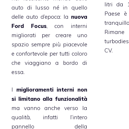
litri da
auto di lusso né in quello
Paese è 
delle auto d’epoca: la
nuova
tranquil
Ford Focus
, con interni
Rimane i
migliorati per creare uno
turbodiese
spazio sempre più piacevole
CV.
e confortevole per tutti coloro
che viaggiano a bordo di
essa.
I
miglioramenti interni non
si limitano alla funzionalità
ma vanno anche verso la
qualità, infatti l’intero
pannello della