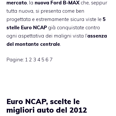
mercato
, la
nuova Ford B-MAX
che, seppur
tutta nuova, si presenta come ben
progettata e estremamente sicura viste le
5
stelle Euro NCAP
già conquistate
contro
ogni aspettativa dei maligni vista l’
assenza
del montante centrale
.
Pagine:
1
2
3
4
5
6
7
Euro NCAP, scelte le
migliori auto del 2012