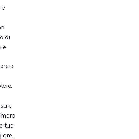
 è
on
o di
le.
cere e
tere.
esa e
dimora
la tua
giare.