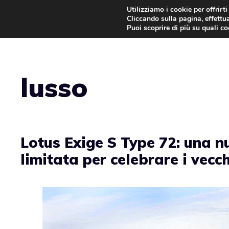
Vai
Utilizziamo i cookie per offrirt
Cliccando sulla pagina, effettua
al
Puoi scoprire di più su quali c
contenuto
lusso
Lotus Exige S Type 72: una n
limitata per celebrare i vecch