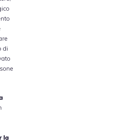
gico
ento
e
are
o di
vato
rsone
a
n
r la