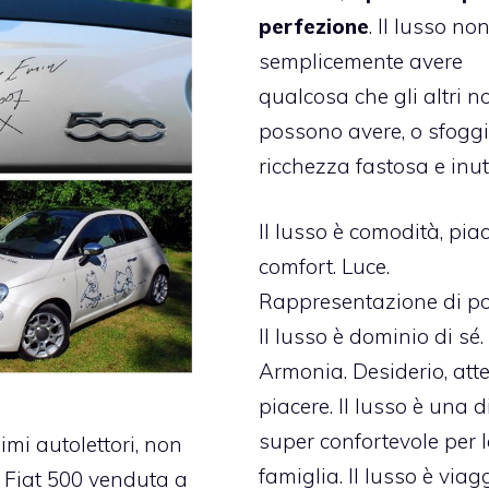
perfezione
.
Il lusso non
semplicemente avere
qualcosa che gli altri n
possono avere, o sfoggi
ricchezza fastosa e inuti
Il lusso è comodità, pia
comfort. Luce.
Rappresentazione di po
Il lusso è dominio di sé.
Armonia. Desiderio, att
piacere. Il lusso è una 
super confortevole per 
imi autolettori, non
famiglia. Il lusso è viag
a Fiat 500 venduta a