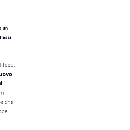
è un
flessi
il feed
,
uovo
l
un
 e che
bbe
n