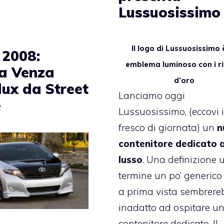
Lussuosissimo
Il logo di Lussuosissimo 
2008:
emblema luminoso con i ri
a Venza
d’oro
lux da Street
Lanciamo oggi
e
Lussuosissimo
, (
eccovi 
fresco di giornata) un
n
contenitore dedicato a
lusso
. Una definizione 
termine un po’ generico
a prima vista sembrere
inadatto ad ospitare u
contenitore dedicato. Il