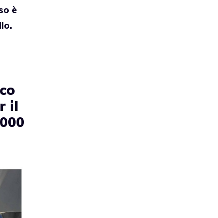
sso è
lo.
cco
 il
.000