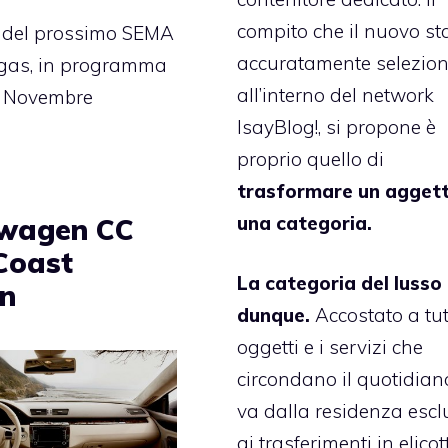
compito che il nuovo sta
o del prossimo SEMA
accuratamente selezio
egas, in programma
all’interno del
network
7 Novembre
IsayBlog!
, si propone è
proprio quello di
trasformare un aggett
una categoria.
wagen CC
Coast
La categoria del lusso
on
dunque.
Accostato a tutt
oggetti e i servizi che
circondano il quotidiano
va dalla residenza escl
ai trasferimenti in elicot