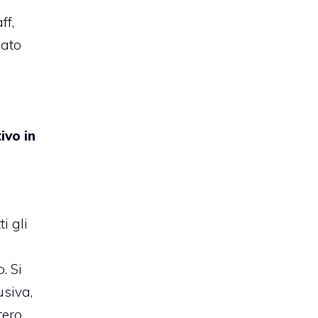
ff,
nato
ivo in
i gli
. Si
usiva,
tero,