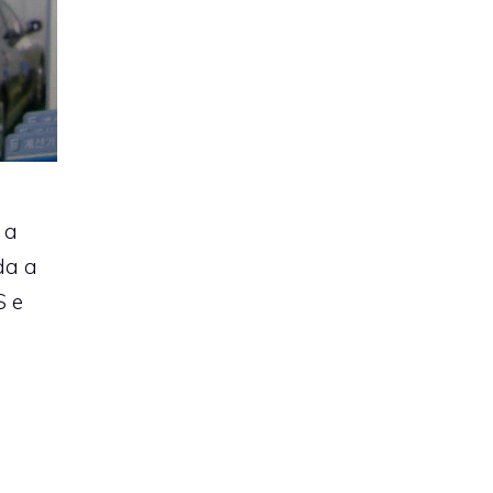
 a
ida a
S e