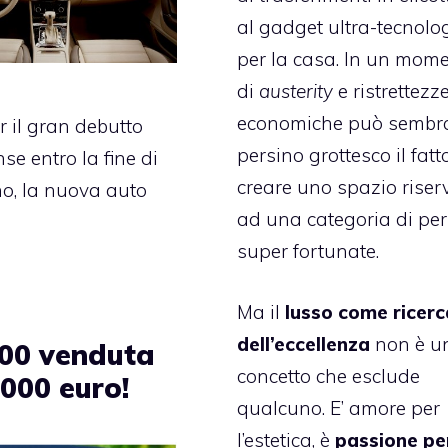
al gadget ultra-tecnolo
per la casa. In un mom
di
austerity
e ristrettezz
economiche può sembr
r il gran debutto
persino grottesco il fatt
se entro la fine di
creare uno spazio riser
o, la nuova auto
ad una categoria di pe
super fortunate.
Ma il
lusso come ricerc
dell’eccellenza
non è u
500 venduta
concetto che esclude
.000 euro!
qualcuno. E’ amore per
l’estetica, è
passione pe