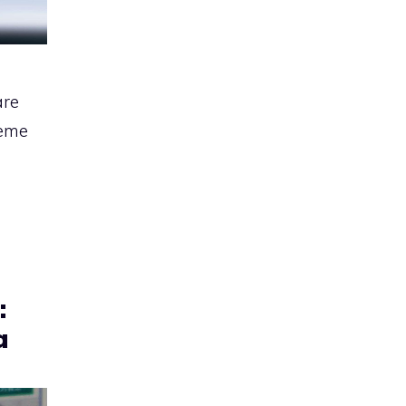
are
ieme
:
a