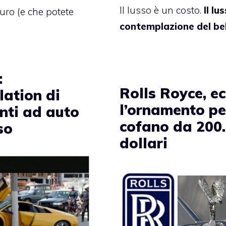
Il lusso è un costo.
Il lu
uro (e che potete
contemplazione del bel
:
Rolls Royce, e
lation di
l’ornamento per
enti ad auto
cofano da 200
so
dollari