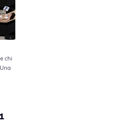
 e chi
. Una
F1