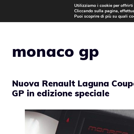
Vai
Utilizziamo i cookie per offrirt
Cliccando sulla pagina, effettua
al
Puoi scoprire di più su quali c
contenuto
monaco gp
Nuova Renault Laguna Cou
GP in edizione speciale