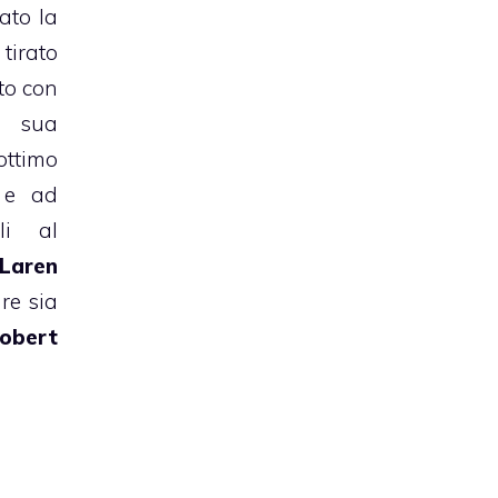
ato la
irato
to con
a sua
ttimo
 e ad
li al
Laren
re sia
obert