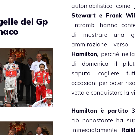
automobilistico come
Stewart e Frank Wil
gelle del Gp
Entrambi hanno confe
naco
di mostrare una g
ammirazione verso
Hamilton
, perché nell
di domenica il pilo
saputo cogliere tut
occasioni per poter risa
vetta e conquistare la vi
Hamilton è partito 3
ciò nonostante ha su
immediatamente
Raik