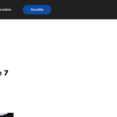
 cookie
Accetta
RMULA 1
EVENTI E FIERE
GINEVRA 2013
e 7