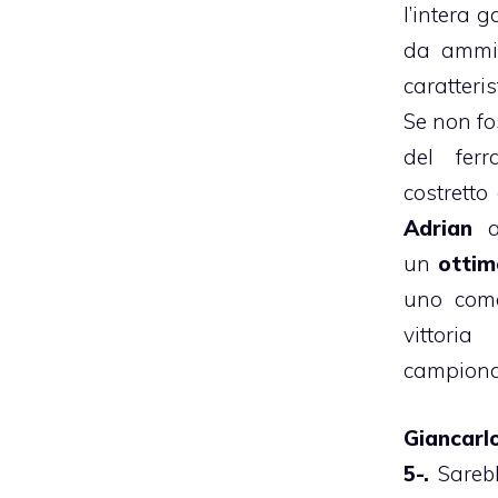
l’intera 
da ammir
caratteri
Se non fos
del fer
costretto 
Adrian
av
un
ottim
uno come
vittor
campiona
Giancarl
5-.
Sareb