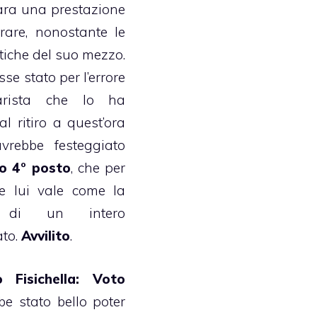
gara una prestazione
are, nonostante le
stiche del suo mezzo.
se stato per l’errore
rarista che lo ha
al ritiro a quest’ora
rebbe festeggiato
o 4° posto
, che per
 lui vale come la
ia di un intero
to.
Avvilito
.
o Fisichella: Voto
be stato bello poter