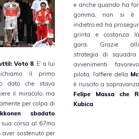
e anche quando ha for
gomma, non si è t
indietro ed ha prosegui
grinta e costanza l
gara. Grazie all’o
strategia di squadra
ttil: Voto 8
. E’ a lui
avvenimenti favorevo
ichiamo il primo
pilota, l’alfiere della
Mc
o dato che stava
è riuscito a sopravanza
ere il miracolo, ma
Felipe Massa che R
amente per colpa di
Kubica
.
ikkonen sbadato
a sua corsa al 67mo
 aver sostenuto per