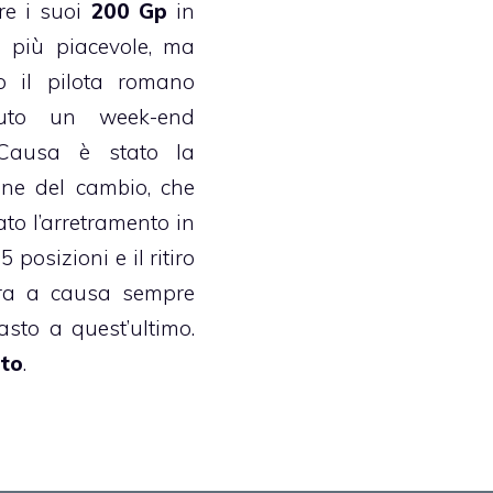
re i suoi
200 Gp
in
più piacevole, ma
o il pilota romano
uto un week-end
e. Causa è stato la
one del cambio, che
ato l’arretramento in
5 posizioni e il ritiro
ra a causa sempre
sto a quest’ultimo.
to
.