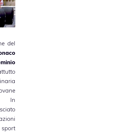
ne del
onaco
minio
tutto
aria
ovane
. In
sciato
azioni
sport