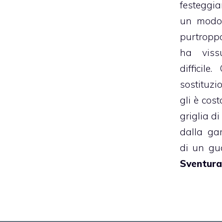
festeggia
un modo 
purtropp
ha viss
difficil
sostituzi
gli è cost
griglia di 
dalla ga
di un gua
Sventura