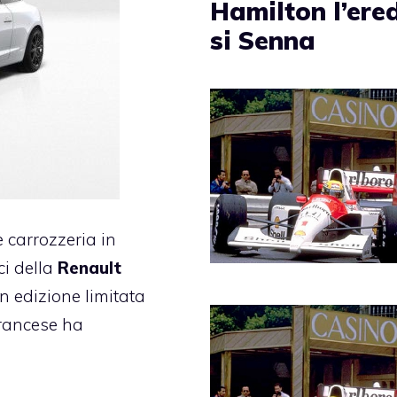
Hamilton l’ere
si Senna
e carrozzeria in
ici della
Renault
in edizione limitata
francese ha