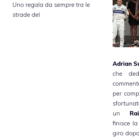
Uno regala da sempre tra le
strade del
Adrian Su
che ded
comment
per compi
sfortunat
un
Ra
finisce l
giro dopo