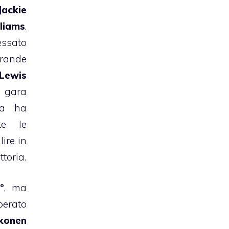
Jackie
liams
.
ssato
rande
Lewis
a gara
ta ha
te le
lire in
ttoria.
°
, ma
perato
konen