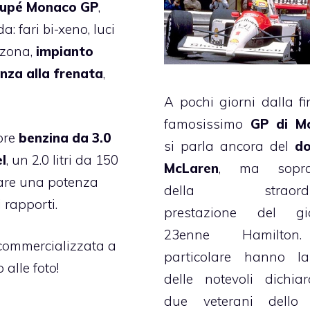
oupé Monaco GP
,
: fari bi-xeno, luci
-zona,
impianto
enza alla frenata
,
A pochi giorni dalla fi
famosissimo
GP di M
ore
benzina da 3.0
si parla ancora del
do
el
, un 2.0 litri da 150
McLaren
, ma soprat
nare una potenza
della straordin
 rapporti.
prestazione del gi
23enne Hamilton
commercializzata a
particolare hanno la
alle foto!
delle notevoli dichiar
due veterani dello 