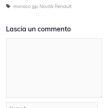
Tag
monaco gp
,
Novità Renault
Lascia un commento
Commento
Nome