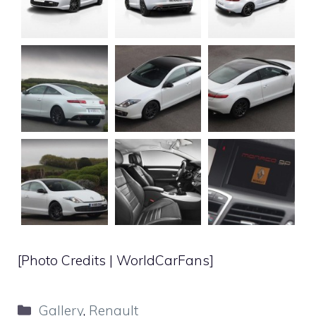
[Photo Credits |
WorldCarFans
]
Categorie
Gallery
,
Renault