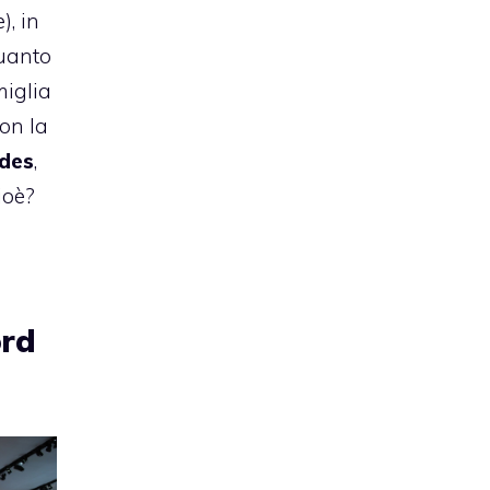
), in
uanto
miglia
con la
des
,
Cioè?
ord