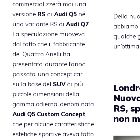
commercializzerà mai una
versione
RS
di
Audi Q5
né
Della nu
una variante RS di
Audi Q7
.
abbiamo 
La speculazione muoveva
qualche gi
dal fatto che il fabbricante
un’ottima
dei Quattro Anelli ha
presentato, durante l’anno
passato, una concept car
sulla base del
SUV
di più
Londr
piccole dimensioni della
Nuova
gamma odierna, denominata
RS, s
Audi Q5 Custom Concept
,
non m
che per alcune caratteristiche
estetiche sportive aveva fatto