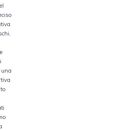
el
eciso
ativa
chi.
le
i
i una
rtiva
nto
ati
mo
a