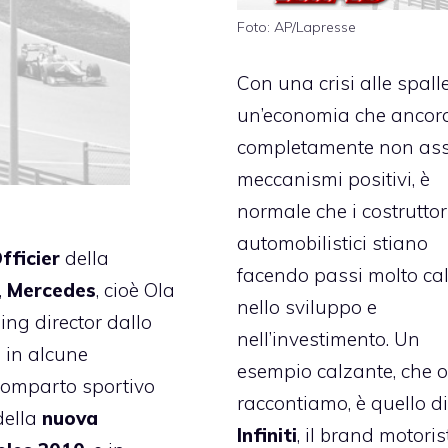
Foto: AP/Lapresse
Con una crisi alle spall
un’economia che ancor
completamente non ass
meccanismi positivi, è
normale che i costruttor
automobilistici stiano
fficier
della
facendo passi molto cal
,
Mercedes
, cioè Ola
nello sviluppo e
ing director dallo
nell’investimento. Un
o in alcune
esempio calzante, che o
 comparto sportivo
raccontiamo, è quello d
della
nuova
Infiniti
, il brand motoris