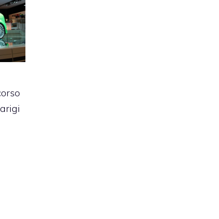
corso
arigi