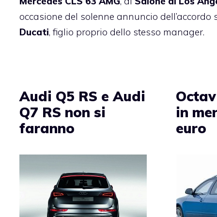
Mercedes CLS 63 AMG
, al
Salone di Los Ang
occasione del solenne annuncio dell’accordo s
Ducati
, figlio proprio dello stesso manager.
Audi Q5 RS e Audi
Octav
Q7 RS non si
in me
faranno
euro