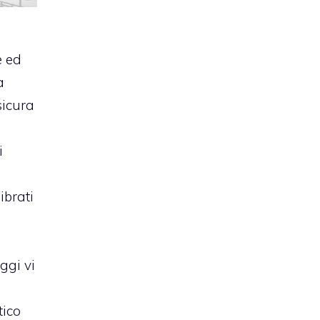
e ed
a
icura
i
ibrati
ggi vi
i
tico