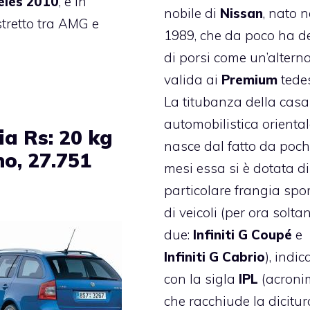
eles 2010
, e in
nobile di
Nissan
, nato n
tretto tra AMG e
1989, che da poco ha d
di porsi come un’altern
valida ai
Premium
tedes
La titubanza della casa
automobilistica orienta
ia Rs: 20 kg
nasce dal fatto da poch
no, 27.751
mesi essa si è dotata d
particolare frangia spo
di veicoli (per ora solta
due:
Infiniti G Coupé
e
Infiniti G Cabrio
), indic
con la sigla
IPL
(acroni
che racchiude la dicitur