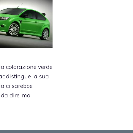
lla colorazione verde
addistingue la sua
ia ci sarebbe
da dire, ma