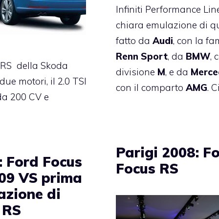
Infiniti Performance Line
chiara emulazione di q
fatto da
Audi
, con la fa
Renn Sport
, da
BMW
, 
 RS della Skoda
divisione
M
, e da
Merce
ue motori, il 2.0 TSI
con il comparto
AMG
. 
da 200 CV e
Parigi 2008: F
: Ford Focus
Focus RS
09 VS prima
azione di
 RS