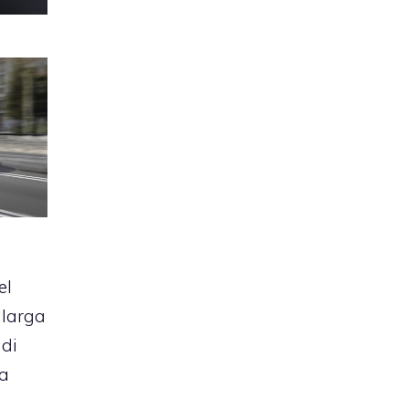
a
el
allarga
 di
la