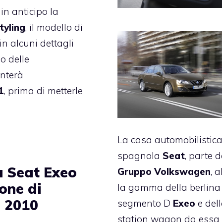
 in anticipo la
tyling
, il modello di
n alcuni dettagli
no delle
enterà
1
, prima di metterle
La casa automobilistic
spagnola
Seat
, parte d
 Seat Exeo
Gruppo Volkswagen
, 
one di
la gamma della berlina
i 2010
segmento D
Exeo
e del
station wagon da essa