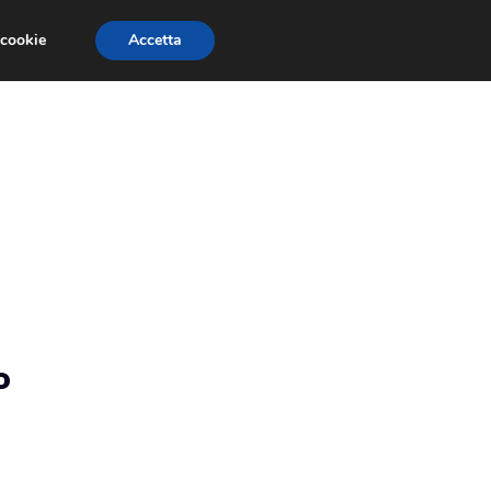
 cookie
Accetta
RMULA 1
EVENTI E FIERE
GINEVRA 2013
o