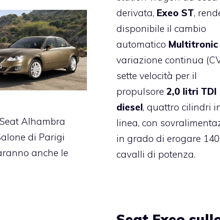
derivata,
Exeo ST
, ren
disponibile il cambio
automatico
Multitronic
variazione continua (C
sette velocità per il
propulsore
2,0 litri TDI
diesel
, quattro cilindri i
 Seat Alhambra
linea, con sovralimenta
Salone di Parigi
in grado di erogare 140
aranno anche le
cavalli di potenza.
Seat Exeo sull