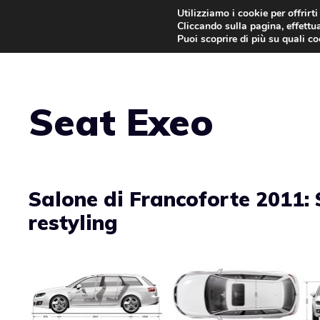
Vai
Utilizziamo i cookie per offrirt
Cliccando sulla pagina, effettua
al
Puoi scoprire di più su quali c
contenuto
Seat Exeo
Salone di Francoforte 2011:
restyling