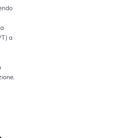
dendo
a
VT) a
n
zione,
o