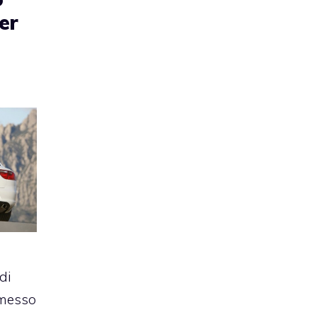
er
di
 messo