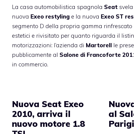
La casa automobilistica spagnola
Seat
svela
nuova
Exeo restyling
e la nuova
Exeo ST res
segmento D della propria gamma rinfrescato i
estetici e rivisitato per quanto riguarda il listi
motorizzazioni: l’azienda di
Martorell
le pres
pubblicamente al
Salone di Francoforte 201
in commercio.
Nuova Seat Exeo
Nuova
2010, arriva il
al Sal
nuovo motore 1.8
Parig
TSI