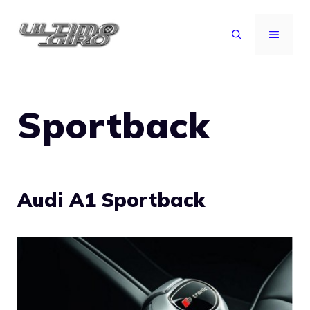
Vai
al
MENU
contenuto
Sportback
Audi A1 Sportback