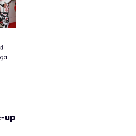
di
nga
e-up