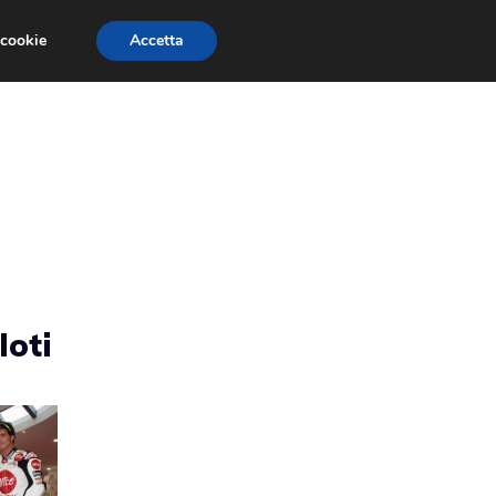
 cookie
Accetta
RMULA 1
EVENTI E FIERE
GINEVRA 2013
loti