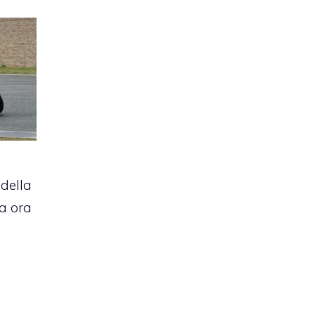
 della
da ora