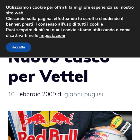
Vai
Utilizziamo i cookie per offrirti la migliore esperienza sul nostro
sito web.
al
MENU
Cliccando sulla pagina, effettuando lo scroll o chiudendo il
contenuto
banner, presti il consenso all’uso di tutti i cookie
Puoi scoprire di più su quali cookie stiamo utilizzando o come
disattivarli nelle
impostazioni
Accetta
Nuovo casco
per Vettel
10 Febbraio 2009
di
gianni puglisi