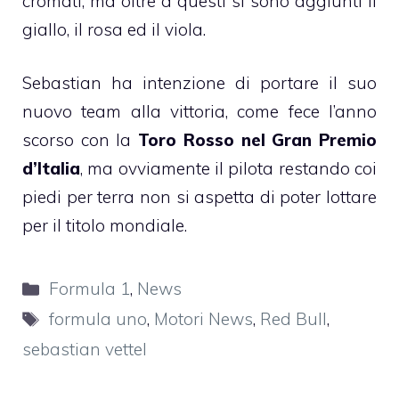
cromati, ma oltre a questi si sono aggiunti il
giallo, il rosa ed il viola.
Sebastian ha intenzione di portare il suo
nuovo team alla vittoria, come fece l’anno
scorso con la
Toro Rosso nel Gran Premio
d’Italia
, ma ovviamente il pilota restando coi
piedi per terra non si aspetta di poter lottare
per il titolo mondiale.
Categorie
Formula 1
,
News
Tag
formula uno
,
Motori News
,
Red Bull
,
sebastian vettel