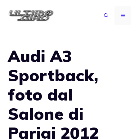
Vai
al
MENU
contenuto
Audi A3
Sportback,
foto dal
Salone di
Parigi 2012