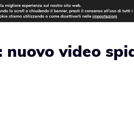
i la migliore esperienza sul nostro sito web.
ndo lo scroll o chiudendo il banner, presti il consenso all’uso di tutti i
AUTO NEWS
FO
ookie stiamo utilizzando o come disattivarli nelle
impostazioni
 nuovo video spi