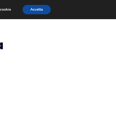
 cookie
Accetta
RMULA 1
EVENTI E FIERE
GINEVRA 2013
a