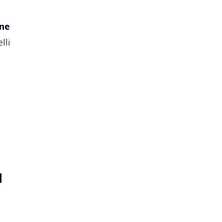
ne
lli
a