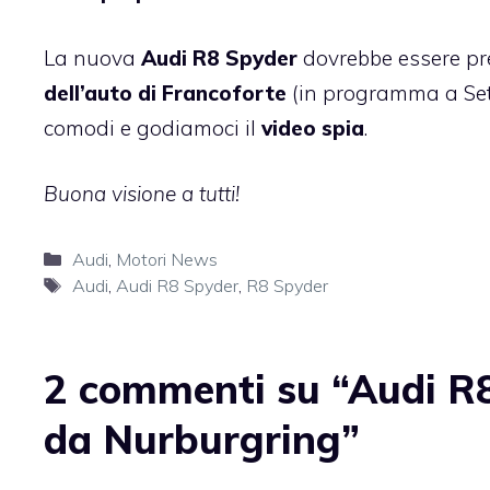
La nuova
Audi R8 Spyder
dovrebbe essere pre
dell’auto di Francoforte
(in programma a Sett
comodi e godiamoci il
video spia
.
Buona visione a tutti!
Categorie
Audi
,
Motori News
Tag
Audi
,
Audi R8 Spyder
,
R8 Spyder
2 commenti su “Audi R8
da Nurburgring”