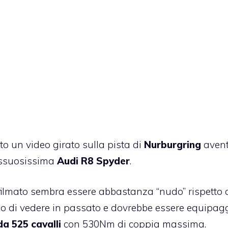
to un video girato sulla pista di
Nurburgring
aven
lussuosissima
Audi R8 Spyder
.
o filmato sembra essere abbastanza “nudo” rispetto 
o di vedere in passato e dovrebbe essere equipag
 da 525 cavalli
con 530Nm di coppia massima.