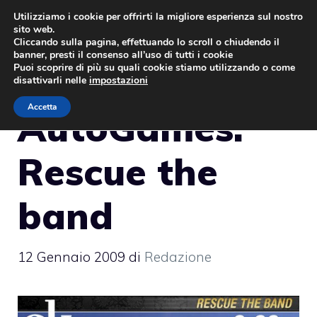
Vai
Utilizziamo i cookie per offrirti la migliore esperienza sul nostro
sito web.
al
MENU
Cliccando sulla pagina, effettuando lo scroll o chiudendo il
contenuto
banner, presti il consenso all’uso di tutti i cookie
Puoi scoprire di più su quali cookie stiamo utilizzando o come
disattivarli nelle
impostazioni
Accetta
AutoGames:
Rescue the
band
12 Gennaio 2009
di
Redazione