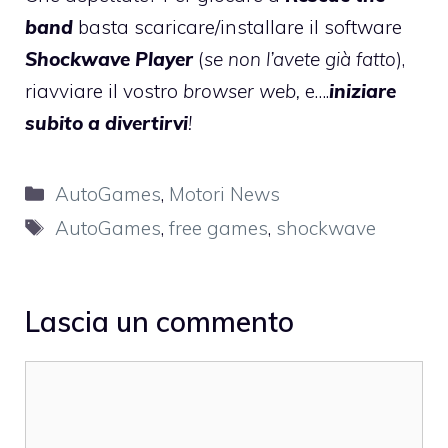
band
basta scaricare/installare il software
Shockwave Player
(
se non l’avete già fatto
),
riavviare il vostro
browser web,
e….
iniziare
subito a divertirvi
!
Categorie
AutoGames
,
Motori News
Tag
AutoGames
,
free games
,
shockwave
Lascia un commento
Commento