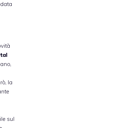
 data
ovità
tal
dano,
ò, la
ante
le sul
a