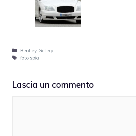
Categorie
Bentley
,
Gallery
Tag
foto spia
Lascia un commento
Commento