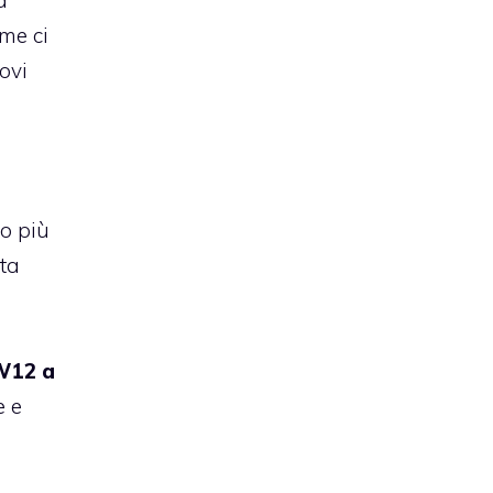
me ci
ovi
to più
ata
 W12 a
e e