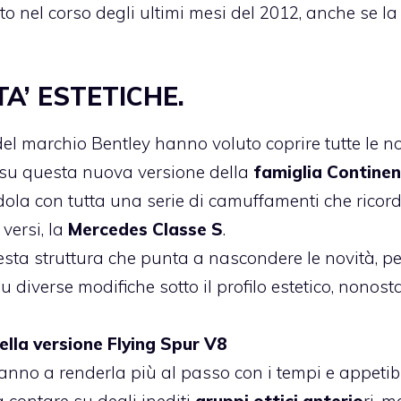
 nel corso degli ultimi mesi del 2012, anche se la
A’ ESTETICHE.
 del marchio Bentley hanno voluto coprire tutte le n
 su questa nuova versione della
famiglia Continen
dola con tutta una serie di camuffamenti che ricor
 versi, la
Mercedes Classe S
.
sta struttura che punta a nascondere le novità, per
diverse modifiche sotto il profilo estetico, nonost
ella versione Flying Spur V8
anno a renderla più al passo con i tempi e appetibi
 contare su degli inediti
gruppi ottici anterio
ri, m