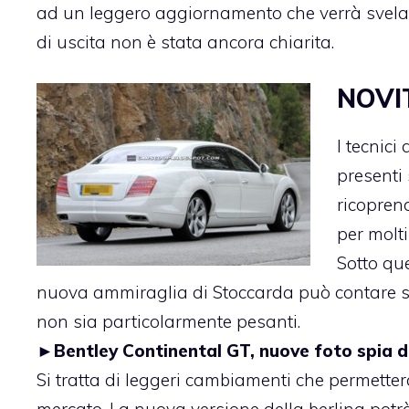
ad un leggero aggiornamento che verrà svelato
di uscita non è stata ancora chiarita.
NOVIT
I tecnici
presenti
ricopren
per molti
Sotto que
nuova ammiraglia di Stoccarda può contare su 
non sia particolarmente pesanti.
►
Bentley Continental GT, nuove foto spia d
Si tratta di leggeri cambiamenti che permetter
mercato. La nuova versione della berlina potrà