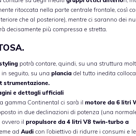
te ritoccata nella parte centrale frontale, così co
nteriore che al posteriore), mentre ci saranno dei nu
sarà decisamente più compressa e stretta.
TOSA.
styling
potrà contare, quindi, su una struttura mol
 in seguito, su una
plancia
del tutto inedita colloc
t strumentazione.
ni e dettagli ufficiali
la gamma Continental ci sarà il
motore da 6 litri
roposto in due declinazioni di potenza (una normal
 ovvero il
propulsore da 4 litri V8 twin-turbo a
sieme ad
Audi
con l’obiettivo di ridurre i consumi e le