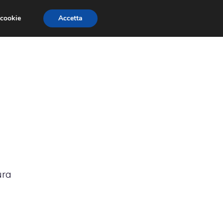
 cookie
Accetta
RMULA 1
EVENTI E FIERE
GINEVRA 2013
ura