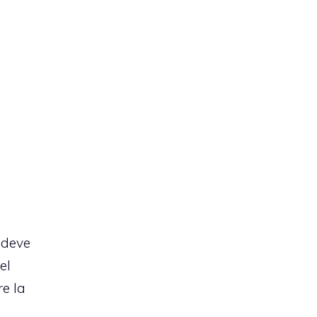
 deve
el
re la