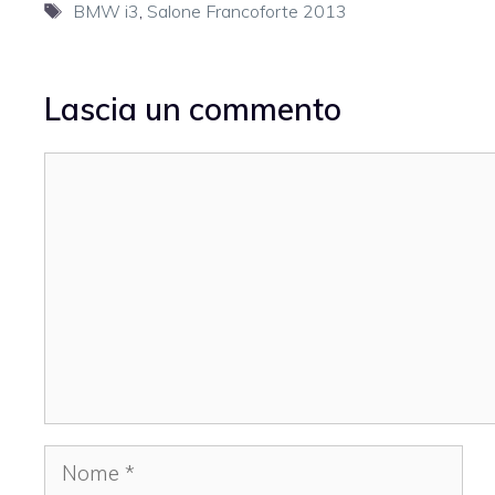
Tag
BMW i3
,
Salone Francoforte 2013
Lascia un commento
Commento
Nome