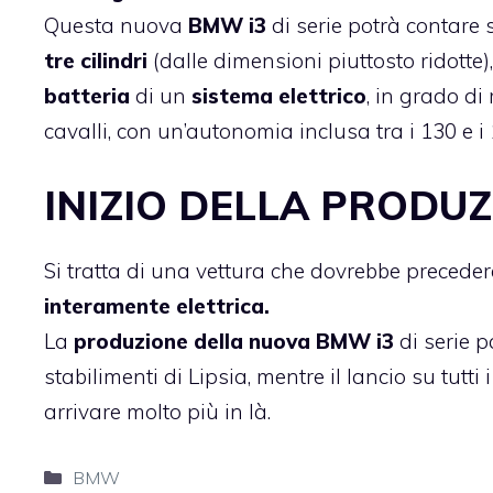
Questa nuova
BMW i3
di serie potrà contare 
tre cilindri
(dalle dimensioni piuttosto ridotte),
batteria
di un
sistema elettrico
, in grado d
cavalli, con un’autonomia inclusa tra i 130 e i
INIZIO DELLA PRODUZ
Si tratta di una vettura che dovrebbe preceder
interamente elettrica.
La
produzione della nuova BMW i3
di serie p
stabilimenti di Lipsia, mentre il lancio su tut
arrivare molto più in là.
Categorie
BMW