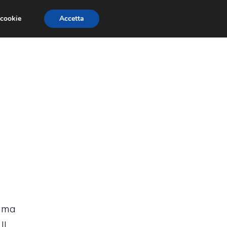
 cookie
Accetta
RMULA 1
EVENTI E FIERE
GINEVRA 2013
amma
Il