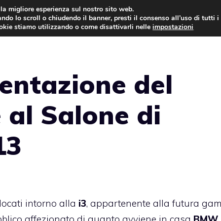
i la migliore esperienza sul nostro sito web.
ndo lo scroll o chiudendo il banner, presti il consenso all’uso di tutti i
AUTO NEWS
FO
ookie stiamo utilizzando o come disattivarli nelle
impostazioni
entazione del
 al Salone di
13
locati intorno alla
i3
, appartenente alla futura g
pubblico affezionato di quanto avviene in casa
BMW.