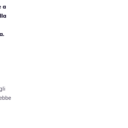
 a
lla
a.
gli
rebbe