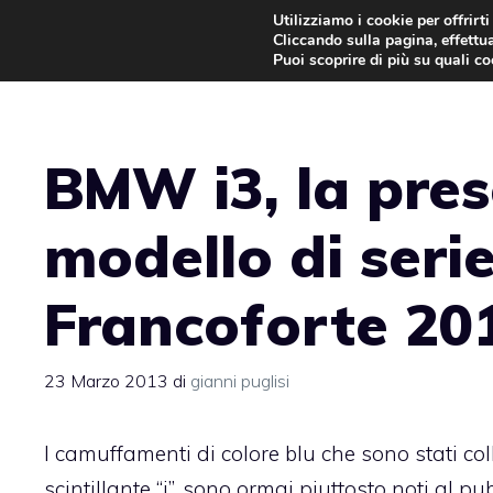
Vai
Utilizziamo i cookie per offrirt
Cliccando sulla pagina, effettua
al
Puoi scoprire di più su quali c
contenuto
BMW i3, la pres
modello di serie
Francoforte 20
23 Marzo 2013
di
gianni puglisi
I camuffamenti di colore blu che sono stati col
scintillante “i”, sono ormai piuttosto noti al 