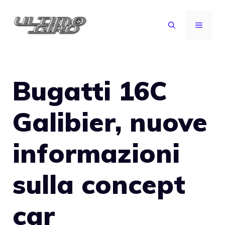
Vai
al
MENU
contenuto
Bugatti 16C
Galibier, nuove
informazioni
sulla concept
car