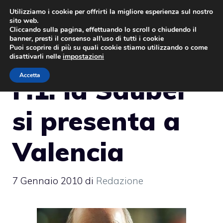
Vai
Utilizziamo i cookie per offrirti la migliore esperienza sul nostro
sito web.
al
MENU
Cliccando sulla pagina, effettuando lo scroll o chiudendo il
contenuto
banner, presti il consenso all’uso di tutti i cookie
Puoi scoprire di più su quali cookie stiamo utilizzando o come
disattivarli nelle
impostazioni
Accetta
F.1: la Sauber
si presenta a
Valencia
7 Gennaio 2010
di
Redazione