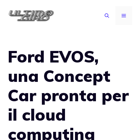
Vai
al
MENU
contenuto
Ford EVOS,
una Concept
Car pronta per
il cloud
computing