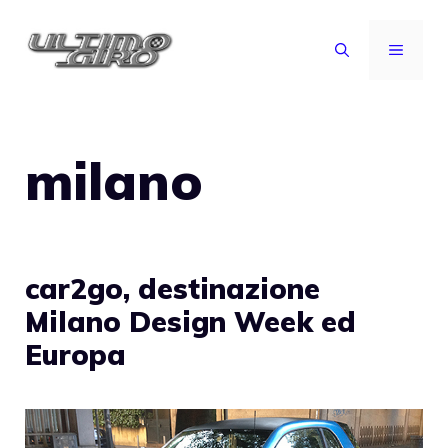
Vai
al
MENU
contenuto
milano
car2go, destinazione
Milano Design Week ed
Europa