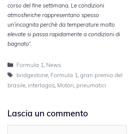
corso del fine settimana. Le condizioni
atmosferiche rappresentano spesso
un’incognita perchè da temperature molto
elevate si passa rapidamente a condizioni di
bagnato
“.
Categorie
Formula 1
,
News
Tag
bridgestone
,
Formula 1
,
gran premio del
brasile
,
interlagos
,
Motori
,
pneumatici
Lascia un commento
Commento