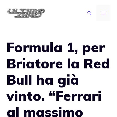
Vai
al
MENU
contenuto
Formula 1, per
Briatore la Red
Bull ha già
vinto. “Ferrari
al massimo