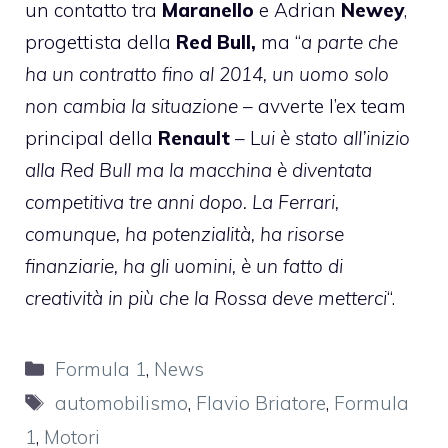
un contatto tra
Maranello
e Adrian
Newey
,
progettista della
Red Bull,
ma “
a parte che
ha un contratto fino al 2014, un uomo solo
non cambia la situazione
– avverte l’ex team
principal della
Renault
– L
ui è stato all’inizio
alla Red Bull ma la macchina è diventata
competitiva tre anni dopo. La Ferrari,
comunque, ha potenzialità, ha risorse
finanziarie, ha gli uomini, è un fatto di
creatività in più che la Rossa deve metterci
“.
Categorie
Formula 1
,
News
Tag
automobilismo
,
Flavio Briatore
,
Formula
1
,
Motori