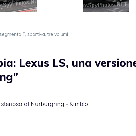
segmento F
,
sportiva
,
tre volumi
ia: Lexus LS, una version
ing”
isteriosa al Nurburgring - Kimblo