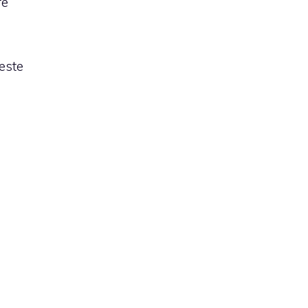
re
este