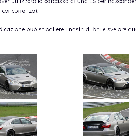
aver utilizzato la carcassa di una LS per nasconde
 concorrenza).
icazione può sciogliere i nostri dubbi e svelare qu