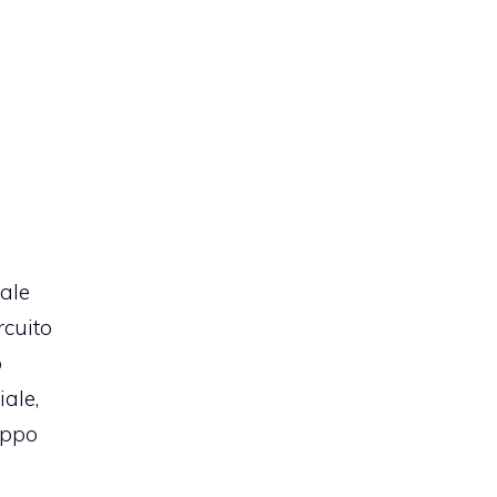
iale
rcuito
o
iale,
uppo