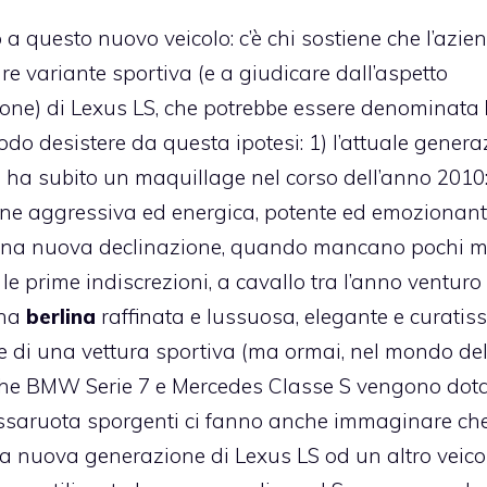
 a questo nuovo veicolo: c’è chi sostiene che l’azie
e variante sportiva (e a giudicare dall’aspetto
one) di Lexus LS, che potrebbe essere denominata
odo desistere da questa ipotesi: 1) l’attuale gener
 ha subito un maquillage nel corso dell’anno 2010:
ne aggressiva ed energica, potente ed emozionant
 una nuova declinazione, quando mancano pochi m
le prime indiscrezioni, a cavallo tra l’anno venturo 
una
berlina
raffinata e lussuosa, elegante e curatis
e di una vettura sportiva (ma ormai, nel mondo del
 che BMW Serie 7 e Mercedes Classe S vengono dota
 passaruota sporgenti ci fanno anche immaginare che
la nuova generazione di Lexus LS od un altro veicol