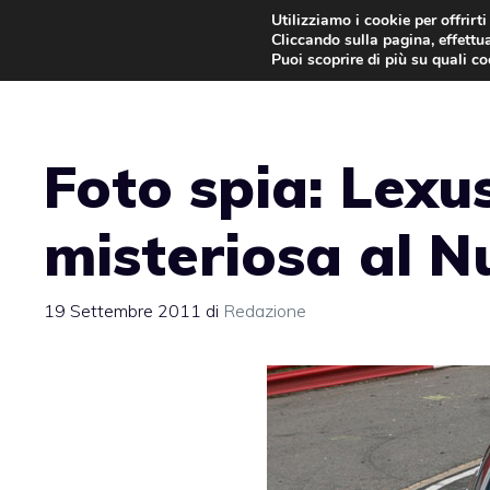
Vai
Utilizziamo i cookie per offrirt
Cliccando sulla pagina, effettua
al
Puoi scoprire di più su quali c
contenuto
Foto spia: Lexu
misteriosa al N
19 Settembre 2011
di
Redazione