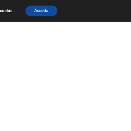
 cookie
Accetta
RMULA 1
EVENTI E FIERE
GINEVRA 2013
e