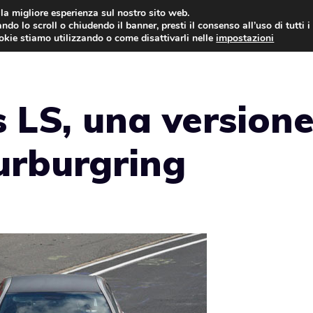
i la migliore esperienza sul nostro sito web.
ndo lo scroll o chiudendo il banner, presti il consenso all’uso di tutti i
AUTO NEWS
FO
ookie stiamo utilizzando o come disattivarli nelle
impostazioni
s LS, una version
urburgring