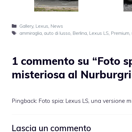
Categorie
Gallery
,
Lexus
,
News
Tag
ammiraglia
,
auto di lusso
,
Berlina
,
Lexus LS
,
Premium
,
1 commento su “Foto sp
misteriosa al Nurburgr
Pingback: Foto spia: Lexus LS, una versione m
Lascia un commento