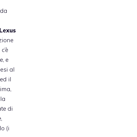
nda
Lexus
azione
 c’è
e, e
esi al
ed il
sima,
la
te di
,
o (i