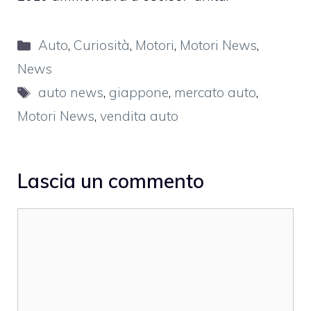
Categorie
Auto
,
Curiosità
,
Motori
,
Motori News
,
News
Tag
auto news
,
giappone
,
mercato auto
,
Motori News
,
vendita auto
Lascia un commento
Commento