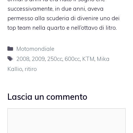
successivamente, in due anni, aveva
permesso alla scuderia di divenire uno dei
top team nella quarto e nell’ottavo di litro.
Categorie
Motomondiale
Tag
2008
,
2009
,
250cc
,
600cc
,
KTM
,
Mika
Kallio
,
ritiro
Lascia un commento
Commento