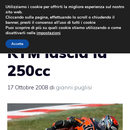
Vai
Utilizziamo i cookie per offrirti la migliore esperienza sul nostro
sito web.
al
MENU
Cliccando sulla pagina, effettuando lo scroll o chiudendo il
contenuto
banner, presti il consenso all’uso di tutti i cookie
Puoi scoprire di più su quali cookie stiamo utilizzando o come
disattivarli nelle
impostazioni
Accetta
KTM lascia la
250cc
17 Ottobre 2008
di
gianni puglisi