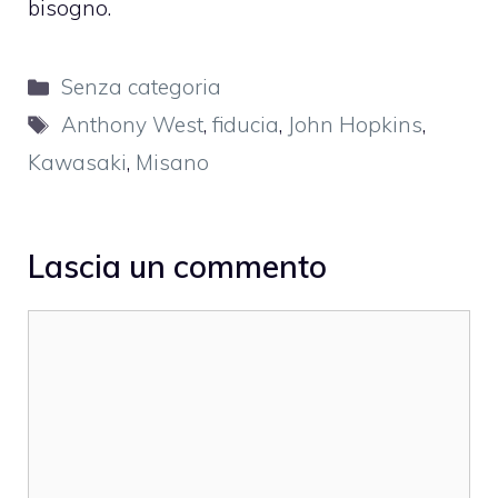
bisogno.
Categorie
Senza categoria
Tag
Anthony West
,
fiducia
,
John Hopkins
,
Kawasaki
,
Misano
Lascia un commento
Commento