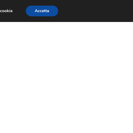
 cookie
Accetta
RMULA 1
EVENTI E FIERE
GINEVRA 2013