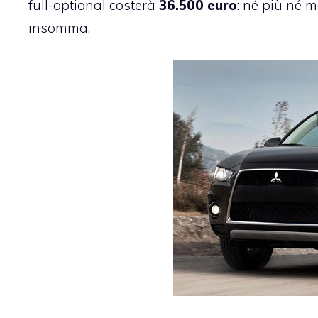
full-optional costerà
36.500 euro
: né più né m
insomma.