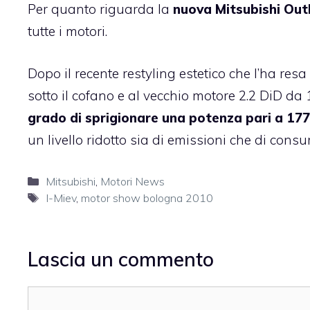
Per quanto riguarda la
nuova Mitsubishi Out
tutte i motori.
Dopo il recente restyling estetico che l’ha resa
sotto il cofano e al vecchio motore 2.2 DiD 
grado di sprigionare una potenza pari a 177 
un livello ridotto sia di emissioni che di cons
Categorie
Mitsubishi
,
Motori News
Tag
I-Miev
,
motor show bologna 2010
Lascia un commento
Commento