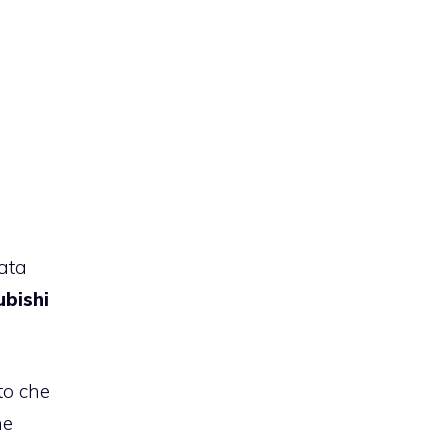
ata
ubishi
to che
ne