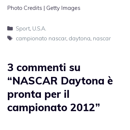
Photo Credits | Getty Images
Categorie
Sport
,
U.S.A.
Tag
campionato nascar
,
daytona
,
nascar
3 commenti su
“NASCAR Daytona è
pronta per il
campionato 2012”