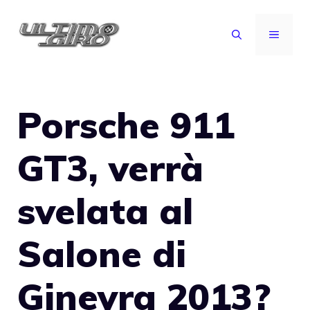
Vai
al
MENU
contenuto
Porsche 911
GT3, verrà
svelata al
Salone di
Ginevra 2013?