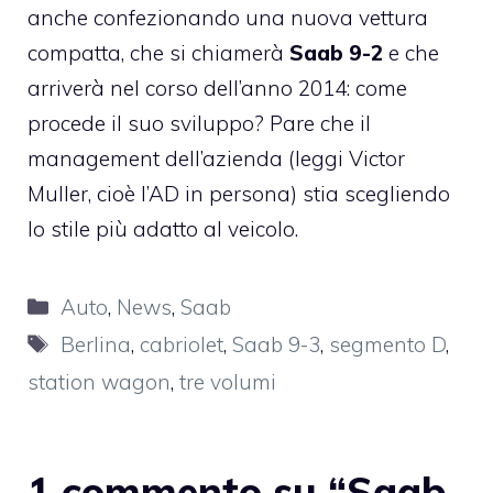
anche confezionando una nuova vettura
compatta, che si chiamerà
Saab 9-2
e che
arriverà nel corso dell’anno 2014: come
procede il suo sviluppo? Pare che il
management dell’azienda (leggi Victor
Muller, cioè l’AD in persona) stia scegliendo
lo stile più adatto al veicolo.
Categorie
Auto
,
News
,
Saab
Tag
Berlina
,
cabriolet
,
Saab 9-3
,
segmento D
,
station wagon
,
tre volumi
1 commento su “Saab,