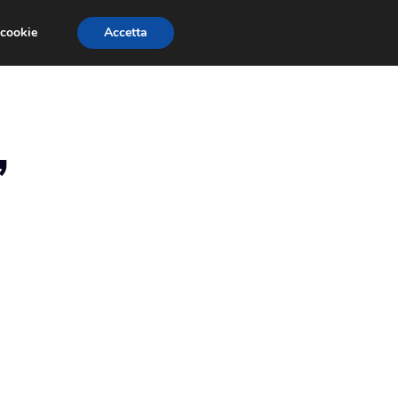
 cookie
Accetta
RMULA 1
EVENTI E FIERE
GINEVRA 2013
,