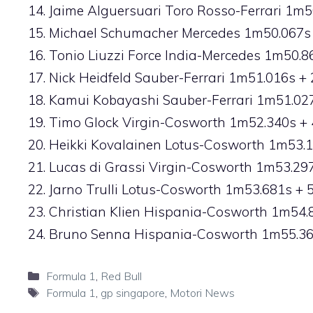
14. Jaime Alguersuari Toro Rosso-Ferrari 1m5
15. Michael Schumacher Mercedes 1m50.067s 
16. Tonio Liuzzi Force India-Mercedes 1m50.8
17. Nick Heidfeld Sauber-Ferrari 1m51.016s + 
18. Kamui Kobayashi Sauber-Ferrari 1m51.027
19. Timo Glock Virgin-Cosworth 1m52.340s + 
20. Heikki Kovalainen Lotus-Cosworth 1m53.1
21. Lucas di Grassi Virgin-Cosworth 1m53.297
22. Jarno Trulli Lotus-Cosworth 1m53.681s + 
23. Christian Klien Hispania-Cosworth 1m54.
24. Bruno Senna Hispania-Cosworth 1m55.36
Categorie
Formula 1
,
Red Bull
Tag
Formula 1
,
gp singapore
,
Motori News