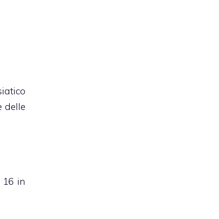
siatico
 delle
.
e 16 in