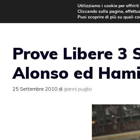
Vai
Utilizziamo i cookie per offrirt
Cliccando sulla pagina, effettua
al
Puoi scoprire di più su quali c
contenuto
Prove Libere 3 S
Alonso ed Hami
25 Settembre 2010
di
gianni puglisi