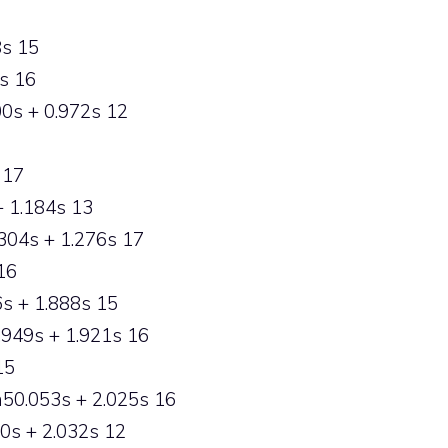
8s 15
s 16
0s + 0.972s 12
 17
 1.184s 13
304s + 1.276s 17
16
6s + 1.888s 15
.949s + 1.921s 16
15
50.053s + 2.025s 16
0s + 2.032s 12