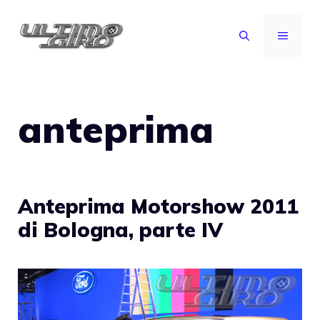
Vai
al
MENU
contenuto
anteprima
Anteprima Motorshow 2011
di Bologna, parte IV