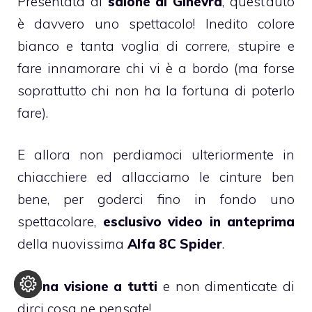
Presentata al
salone di Ginevra
, quest’auto
è davvero uno spettacolo! Inedito colore
bianco e tanta voglia di correre, stupire e
fare innamorare chi vi è a bordo (ma forse
soprattutto chi non ha la fortuna di poterlo
fare).
E allora non perdiamoci ulteriormente in
chiacchiere ed allacciamo le cinture ben
bene, per goderci fino in fondo uno
spettacolare,
esclusivo video in anteprima
della nuovissima
Alfa 8C Spider
.
Buona visione a tutti
e non dimenticate di
dirci cosa ne pensate!