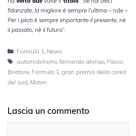
ha
vinto due
volte il
titolo
. “
Se hai dieci
fidanzate, la migliore è sempre
l’ultima
– ride –
Per i piloti è sempre importante il presente, nè
il passato, nè il futuro
“.
Categorie
Formula 1
,
News
Tag
automobilismo
,
fernando alonso
,
Flavio
Briatore
,
Formula 1
,
gran premio della corea
del sud
,
Motori
Lascia un commento
Commento