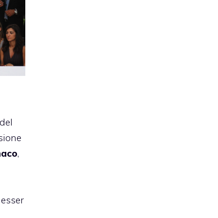
 del
asione
naco
,
 esser