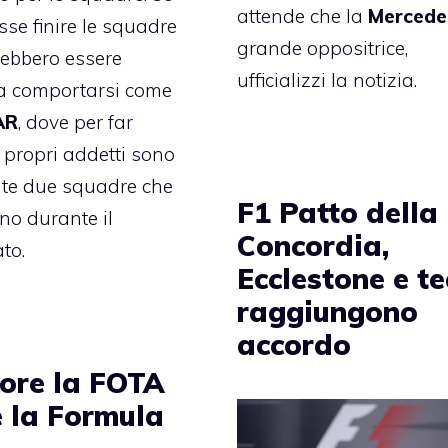
attende che la
Mercede
sse finire le squadre
grande oppositrice,
rebbero essere
ufficializzi la notizia.
 a comportarsi come
AR
, dove per far
i propri addetti sono
ate due squadre che
F1 Patto della
ano durante il
Concordia,
to.
Ecclestone e t
raggiungono
accordo
ore la FOTA
 la Formula