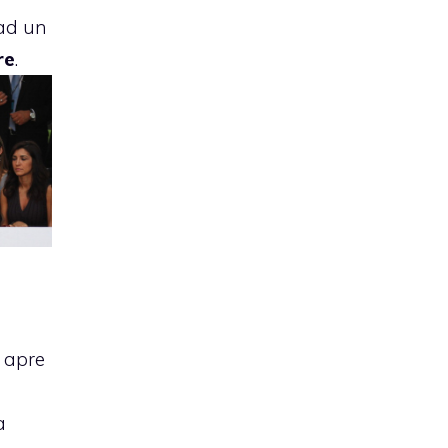
ad un
re
.
apre
a