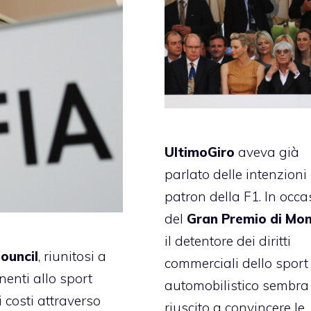
UltimoGiro
aveva già
parlato delle
intenzioni
patron della F1
. In occ
del
Gran Premio di Mo
il detentore dei diritti
ouncil
, riunitosi a
commerciali dello sport
enti allo sport
automobilistico sembra
i costi attraverso
riuscito a convincere le