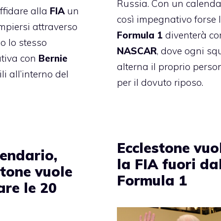
Russia
. Con un calenda
ffidare alla
FIA
un
così impegnativo forse 
empiersi attraverso
Formula 1
diventerà co
o lo stesso
NASCAR
, dove ogni s
ativa con
Bernie
alterna il proprio perso
li all’interno del
per il dovuto riposo.
Ecclestone vuo
lendario,
la FIA fuori da
stone vuole
Formula 1
are le 20