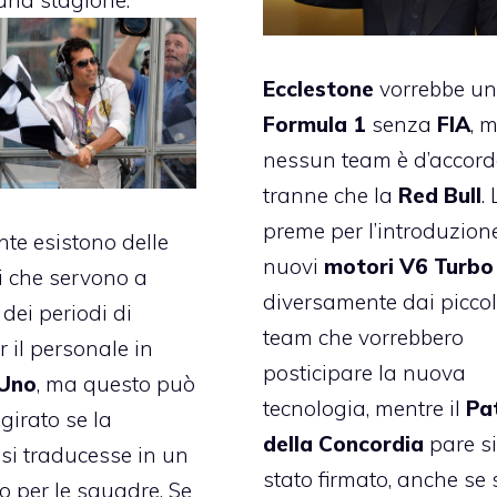
Ecclestone
vorrebbe u
Formula 1
senza
FIA
, 
nessun team è d’accor
tranne che la
Red Bull
.
preme per l’introduzion
te esistono delle
nuovi
motori V6 Turbo
ni che servono a
diversamente dai piccol
dei periodi di
team che vorrebbero
 il personale in
posticipare la nuova
 Uno
, ma questo può
tecnologia, mentre il
Pa
girato se la
della Concordia
pare s
si traducesse in un
stato firmato, anche se 
 per le squadre. Se