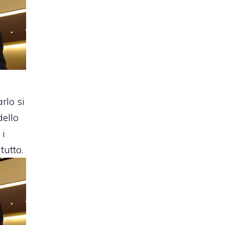
rlo
si
dello
 i
tutto.