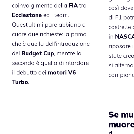
coinvolgimento della
FIA
tra
così dove
Ecclestone
ed i team.
di F1 pot
Quest’ultimi pare abbiano a
costrette
cuore due richieste: la prima
in
NASC
che è quella dell’introduzione
riposare 
del
Budget Cup
, mentre la
state cre
seconda è quella di ritardare
si altern
il debutto dei
motori V6
campiona
Turbo
.
Se mu
muore