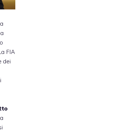
na
ma
do
 La FIA
e dei
i
tto
ia
si