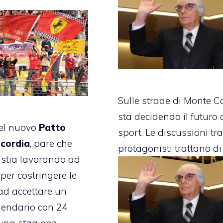
Sulle strade di
Monte Ca
sta decidendo il futuro 
del nuovo
Patto
sport. Le discussioni tra
ncordia
, pare che
protagonisti trattano di 
stia lavorando ad
per costringere le
ad accettare un
lendario
con 24
 una stagione.