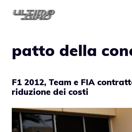
Vai
al
contenuto
patto della con
F1 2012, Team e FIA contrat
riduzione dei costi