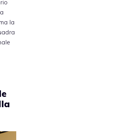
rio
la
ma la
quadra
nale
le
lla