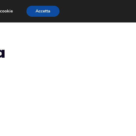
 cookie
Accetta
RMULA 1
EVENTI E FIERE
GINEVRA 2013
a