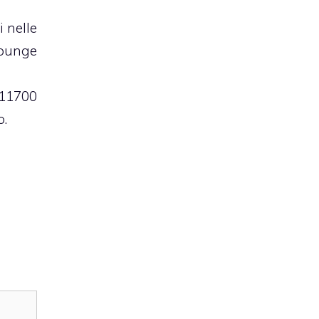
 nelle
Lounge
 11700
o.