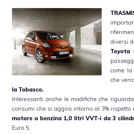
TRASMIS
importan
riferime
diversi d
Toyota
s
passegge
come l
che verr
la Tobasco.
Interessanti anche le modifiche che riguarda
consumi che si aggira intorno al 3% rispetto a
motore a benzina 1,0 litri VVT-i da 3 cilindr
Euro 5.