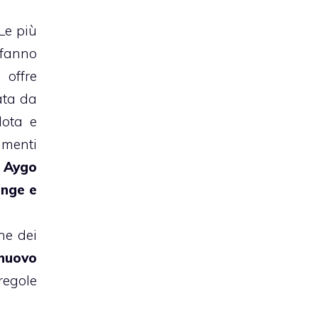
Le più
fanno
 offre
ata da
lota e
umenti
a Aygo
unge e
ne dei
nuovo
regole