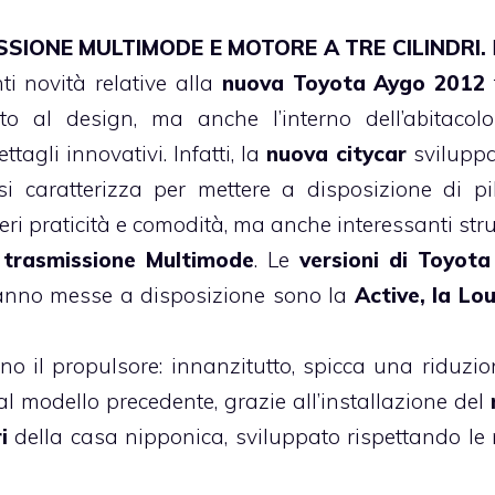
SIONE MULTIMODE E MOTORE A TRE CILINDRI.
ti novità relative alla
nuova Toyota Aygo 2012
nto al design, ma anche l’interno dell’abitacolo
ettagli innovativi. Infatti, la
nuova citycar
svilupp
i caratterizza per mettere a disposizione di pi
ri praticità e comodità, ma anche interessanti str
a
trasmissione Multimode
. Le
versioni di Toyot
anno messe a disposizione sono la
Active, la Lo
no il propulsore: innanzitutto, spicca una riduzio
l modello precedente, grazie all’installazione del
i
della casa nipponica, sviluppato rispettando le 