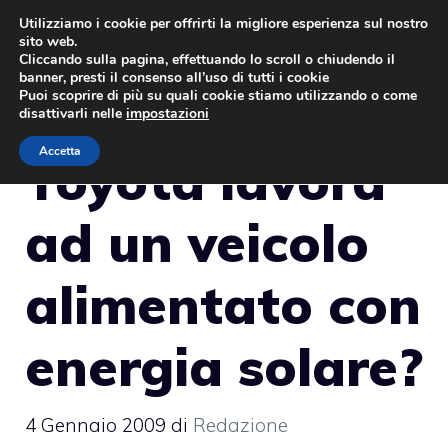
Vai
Utilizziamo i cookie per offrirti la migliore esperienza sul nostro
sito web.
al
MENU
Cliccando sulla pagina, effettuando lo scroll o chiudendo il
contenuto
banner, presti il consenso all’uso di tutti i cookie
Puoi scoprire di più su quali cookie stiamo utilizzando o come
disattivarli nelle
impostazioni
Accetta
Toyota lavora
ad un veicolo
alimentato con
energia solare?
4 Gennaio 2009
di
Redazione