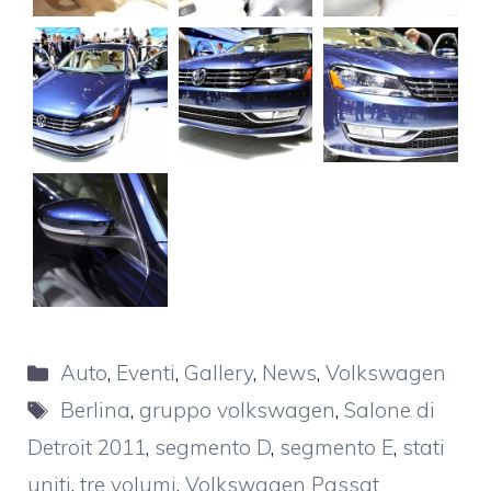
Categorie
Auto
,
Eventi
,
Gallery
,
News
,
Volkswagen
Tag
Berlina
,
gruppo volkswagen
,
Salone di
Detroit 2011
,
segmento D
,
segmento E
,
stati
uniti
,
tre volumi
,
Volkswagen Passat