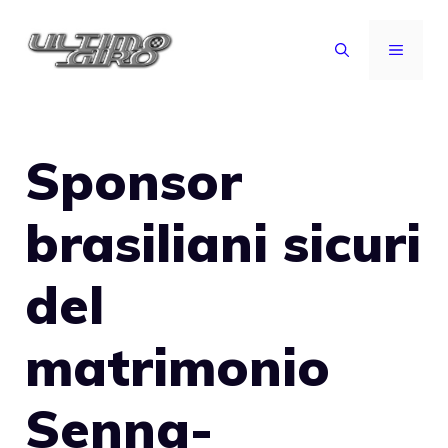
Vai
al
MENU
contenuto
Sponsor
brasiliani sicuri
del
matrimonio
Senna-