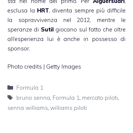
sta nel nome del primo. Per
Alguersuari
,
esclusa la
HRT
, diventa sempre più difficile
la sopravvivenza nel 2012, mentre le
speranze di
Sutil
giocano sul fatto che oltre
all’esperienza lui è anche in possesso di
sponsor.
Photo credits | Getty Images
Categorie
Formula 1
Tag
bruno senna
,
Formula 1
,
mercato piloti
,
senna williams
,
williams piloti