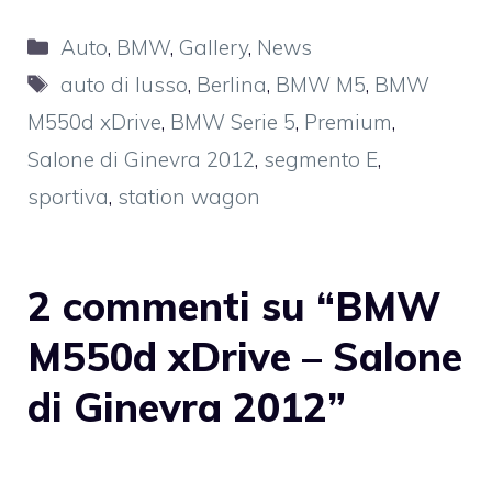
Categorie
Auto
,
BMW
,
Gallery
,
News
Tag
auto di lusso
,
Berlina
,
BMW M5
,
BMW
M550d xDrive
,
BMW Serie 5
,
Premium
,
Salone di Ginevra 2012
,
segmento E
,
sportiva
,
station wagon
2 commenti su “BMW
M550d xDrive – Salone
di Ginevra 2012”