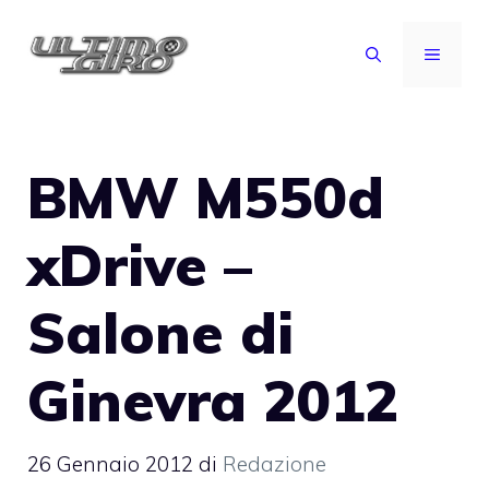
Vai
al
MENU
contenuto
BMW M550d
xDrive –
Salone di
Ginevra 2012
26 Gennaio 2012
di
Redazione